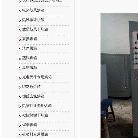
远红外高温鼓风烘箱88...
电热鼓风烘箱
热风循环烘箱
数显鼓风干燥箱
充氮烘箱
洁净烘箱
蒸汽烘箱
真空烘箱
光电元件专用烘箱
印制板烘箱
螺丝去氢烘箱
热缩行业专用烘箱
程控阶梯干燥箱
焊剂烘箱
硅材料专用烘箱