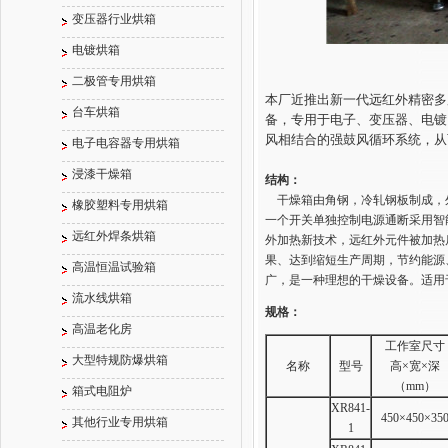
变压器行业烘箱
电镀烘箱
二极管专用烘箱
本厂近推出新一代远红外精密多
台车烘箱
备，专用于电子、变压器、电镀
风相结合的强鼓风循环系统，从
电子电容器专用烘箱
浸漆干燥箱
结构：
干燥箱由角钢，冷轧钢板制成，
橡胶塑料专用烘箱
一个开关单独控制电源通断采用智
远红外焊条烘箱
外加热新技术，远红外元件被加热
果、达到缩短生产周期，节约能源、
高温恒温试验箱
广，是一种理想的干燥设备。适用
流水线烘箱
规格：
高温老化房
工作室尺寸
大型特规防爆烘箱
名称
型号
高×宽×深
（mm）
箱式电阻炉
XR841-
450×450×35
其他行业专用烘箱
1